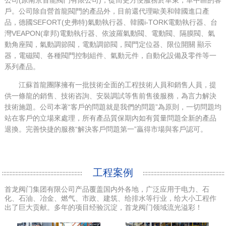
戶。公司除自營首龍閥門的產品外，目前還代理歐美和韓國進口產
品，德國SEFORT(史弗特)氣動執行器、韓國i-TORK電動執行器、台
灣VEAPON(韋邦)電動執行器、依波羅氣動閥、電動閥、隔膜閥、氣
動角座閥，氣動調節閥，電動調節閥，閥門定位器、限位開關 顯示
器，電磁閥、各種閥門控制組件、氣動元件，自動化設備及零件等一
系列產品。
江蘇首龍團隊擁有一批技術全面的工程技術人員和銷售人員，提
供一條龍的銷售、技術咨詢、安裝調試等售前售後服務，為言力解決
技術施題。公司本著“客戶的問題就是我們的問題”為原則，一切問題均
站在客戶的立場來處理，所有產品質保期內如有質量問題全新的產品
退換。完善快捷的服務“解決客戶問題第一”贏得市場與客戶認可。
工程案例
首龙阀门集团有限公司产品覆盖国内外各地，广泛应用于电力、石
化、石油、冶金、燃气、市政、建筑、给排水等行业，给大小工程作
出了巨大贡献。多年的项目经验沉淀，首龙阀门领域流光溢彩！