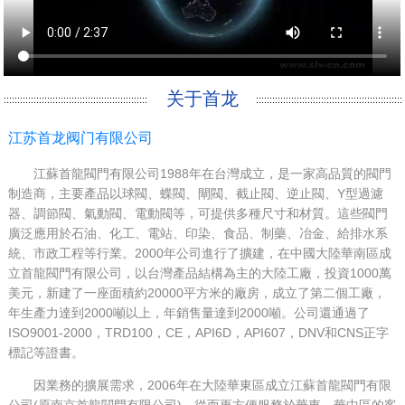
关于首龙
江苏首龙阀门有限公司
江蘇首龍閥門有限公司1988年在台灣成立，是一家高品質的閥門
制造商，主要產品以球閥、蝶閥、閘閥、截止閥、逆止閥、Y型過濾
器、調節閥、氣動閥、電動閥等，可提供多種尺寸和材質。這些閥門
廣泛應用於石油、化工、電站、印染、食品、制藥、冶金、給排水系
統、市政工程等行業。2000年公司進行了擴建，在中國大陸華南區成
立首龍閥門有限公司，以台灣產品結構為主的大陸工廠，投資1000萬
美元，新建了一座面積約20000平方米的廠房，成立了第二個工廠，
年生產力達到2000噸以上，年銷售量達到2000噸。公司還通過了
ISO9001-2000，TRD100，CE，API6D，API607，DNV和CNS正字
標記等證書。
因業務的擴展需求，2006年在大陸華東區成立江蘇首龍閥門有限
公司(原南京首龍閥門有限公司)，從而更方便服務於華東，華中區的客