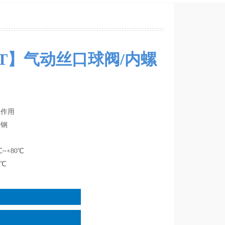
ST】气动丝口球阀/内螺
单作用
锈钢
~+80℃
0℃