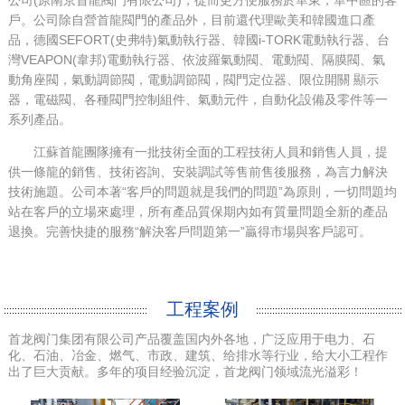
戶。公司除自營首龍閥門的產品外，目前還代理歐美和韓國進口產
品，德國SEFORT(史弗特)氣動執行器、韓國i-TORK電動執行器、台
灣VEAPON(韋邦)電動執行器、依波羅氣動閥、電動閥、隔膜閥、氣
動角座閥，氣動調節閥，電動調節閥，閥門定位器、限位開關 顯示
器，電磁閥、各種閥門控制組件、氣動元件，自動化設備及零件等一
系列產品。
江蘇首龍團隊擁有一批技術全面的工程技術人員和銷售人員，提
供一條龍的銷售、技術咨詢、安裝調試等售前售後服務，為言力解決
技術施題。公司本著“客戶的問題就是我們的問題”為原則，一切問題均
站在客戶的立場來處理，所有產品質保期內如有質量問題全新的產品
退換。完善快捷的服務“解決客戶問題第一”贏得市場與客戶認可。
工程案例
首龙阀门集团有限公司产品覆盖国内外各地，广泛应用于电力、石
化、石油、冶金、燃气、市政、建筑、给排水等行业，给大小工程作
出了巨大贡献。多年的项目经验沉淀，首龙阀门领域流光溢彩！