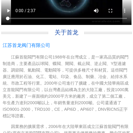
关于首龙
江苏首龙阀门有限公司
江蘇首龍閥門有限公司1988年在台灣成立，是一家高品質的閥門
制造商，主要產品以球閥、蝶閥、閘閥、截止閥、逆止閥、Y型過濾
器、調節閥、氣動閥、電動閥等，可提供多種尺寸和材質。這些閥門
廣泛應用於石油、化工、電站、印染、食品、制藥、冶金、給排水系
統、市政工程等行業。2000年公司進行了擴建，在中國大陸華南區成
立首龍閥門有限公司，以台灣產品結構為主的大陸工廠，投資1000萬
美元，新建了一座面積約20000平方米的廠房，成立了第二個工廠，
年生產力達到2000噸以上，年銷售量達到2000噸。公司還通過了
ISO9001-2000，TRD100，CE，API6D，API607，DNV和CNS正字
標記等證書。
因業務的擴展需求，2006年在大陸華東區成立江蘇首龍閥門有限
公司(原南京首龍閥門有限公司)，從而更方便服務於華東，華中區的客