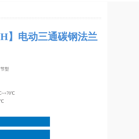
YEH】电动三通碳钢法兰
调节型
~+70℃
0℃