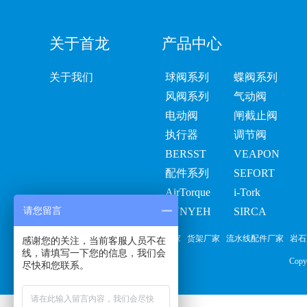
关于首龙
产品中心
关于我们
球阀系列
蝶阀系列
风阀系列
气动阀
电动阀
闸截止阀
执行器
调节阀
BERSST
VEAPON
配件系列
SEFORT
AirTorque
i-Tork
请您留言
SUNYEH
SIRCA
友情链接：
气动球阀
首龙阀门厂家
货架厂家
流水线配件厂家
岩石
感谢您的关注，当前客服人员不在
线，请填写一下您的信息，我们会
Cop
尽快和您联系。