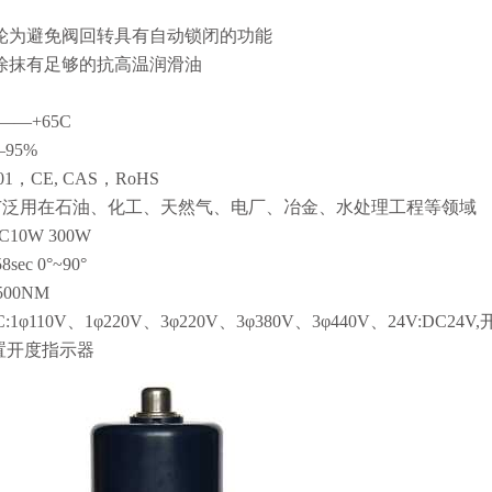
齿轮为避免阀回转具有自动锁闭的功能
经涂抹有足够的抗高温润滑油
0——+65C
—95%
01，CE, CAS，RoHS
:广泛用在石油、化工、天然气、电厂、冶金、水处理工程等领域
10W 300W
sec 0°~90°
500NM
1φ110V、1φ220V、3φ220V、3φ380V、3φ440V、24V:
DC24V,
置开度指示器