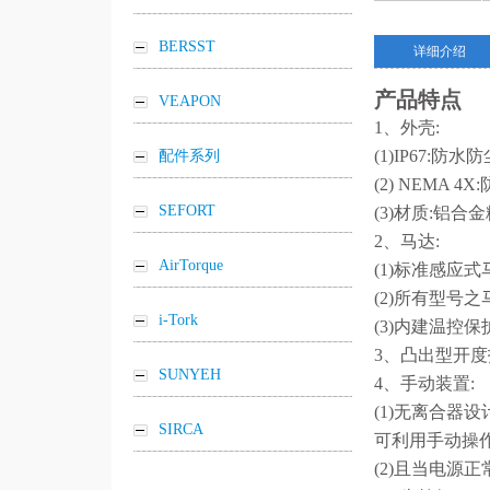
BERSST
详细介绍
产品特点
VEAPON
1、外壳:
(1)IP67:防
配件系列
(2) NEMA 
SEFORT
(3)材质:铝合
2、马达:
AirTorque
(1)标准感应
(2)所有型号
i-Tork
(3)内建温控保
3、凸出型开
SUNYEH
4、手动装置:
(1)无离合器
SIRCA
可利用手动操
(2)且当电