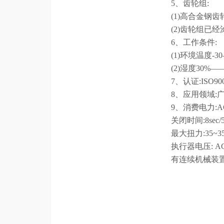
5、齿轮组:
(1)高合金钢
(2)齿轮组已
6、工作条件:
(1)环境温度-3
(2)湿度30%—
7、认证:ISO90
8、应用领域
9、消费电力:AC
关闭时间:8sec/58
最大扭力:35~3
执行器电压: AC:
有连续机械装