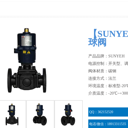
【SUN
球阀
产品品牌：SUNYEH
电源控制：开关型、
阀体材质：碳钢
连接方式：法兰
环境温度：标准型-20℃
介质温度：-20℃~+30
QQ：362152520
电话/微信：18913311535