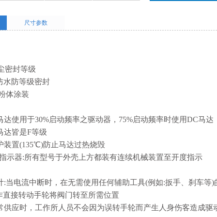
尺寸参数
水防尘密封等级
4X:防水防等级密封
金粉体涂装
式马达使用于30%启动频率之驱动器，75%启动频率时使用DC马达
之马达皆是F等级
护装置(135℃)防止马达过热烧毁
度指示器:所有型号于外壳上方都装有连续机械装置至开度指示
设计:当电流中断时，在无需使用任何辅助工具(例如:扳手、刹车等
作直接转动手轮将阀门转至所需位置
源正常供应时，工作所人员不会因为误转手轮而产生人身伤客造成驱