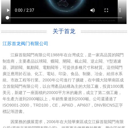
关于首龙
江苏首龙阀门有限公司
江蘇首龍閥門有限公司1988年在台灣成立，是一家高品質的閥門
制造商，主要產品以球閥、蝶閥、閘閥、截止閥、逆止閥、Y型過濾
器、調節閥、氣動閥、電動閥等，可提供多種尺寸和材質。這些閥門
廣泛應用於石油、化工、電站、印染、食品、制藥、冶金、給排水系
統、市政工程等行業。2000年公司進行了擴建，在中國大陸華南區成
立首龍閥門有限公司，以台灣產品結構為主的大陸工廠，投資1000萬
美元，新建了一座面積約20000平方米的廠房，成立了第二個工廠，
年生產力達到2000噸以上，年銷售量達到2000噸。公司還通過了
ISO9001-2000，TRD100，CE，API6D，API607，DNV和CNS正字
標記等證書。
因業務的擴展需求，2006年在大陸華東區成立江蘇首龍閥門有限
公司(原南京首龍閥門有限公司)，從而更方便服務於華東，華中區的客