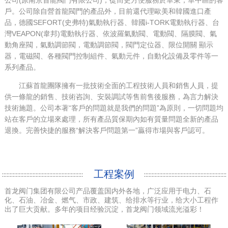
戶。公司除自營首龍閥門的產品外，目前還代理歐美和韓國進口產
品，德國SEFORT(史弗特)氣動執行器、韓國i-TORK電動執行器、台
灣VEAPON(韋邦)電動執行器、依波羅氣動閥、電動閥、隔膜閥、氣
動角座閥，氣動調節閥，電動調節閥，閥門定位器、限位開關 顯示
器，電磁閥、各種閥門控制組件、氣動元件，自動化設備及零件等一
系列產品。
江蘇首龍團隊擁有一批技術全面的工程技術人員和銷售人員，提
供一條龍的銷售、技術咨詢、安裝調試等售前售後服務，為言力解決
技術施題。公司本著“客戶的問題就是我們的問題”為原則，一切問題均
站在客戶的立場來處理，所有產品質保期內如有質量問題全新的產品
退換。完善快捷的服務“解決客戶問題第一”贏得市場與客戶認可。
工程案例
首龙阀门集团有限公司产品覆盖国内外各地，广泛应用于电力、石
化、石油、冶金、燃气、市政、建筑、给排水等行业，给大小工程作
出了巨大贡献。多年的项目经验沉淀，首龙阀门领域流光溢彩！