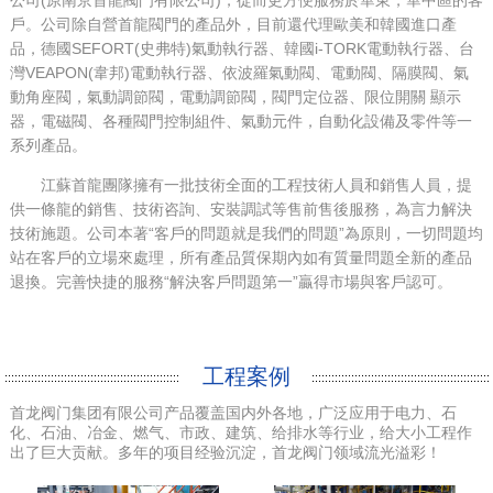
戶。公司除自營首龍閥門的產品外，目前還代理歐美和韓國進口產
品，德國SEFORT(史弗特)氣動執行器、韓國i-TORK電動執行器、台
灣VEAPON(韋邦)電動執行器、依波羅氣動閥、電動閥、隔膜閥、氣
動角座閥，氣動調節閥，電動調節閥，閥門定位器、限位開關 顯示
器，電磁閥、各種閥門控制組件、氣動元件，自動化設備及零件等一
系列產品。
江蘇首龍團隊擁有一批技術全面的工程技術人員和銷售人員，提
供一條龍的銷售、技術咨詢、安裝調試等售前售後服務，為言力解決
技術施題。公司本著“客戶的問題就是我們的問題”為原則，一切問題均
站在客戶的立場來處理，所有產品質保期內如有質量問題全新的產品
退換。完善快捷的服務“解決客戶問題第一”贏得市場與客戶認可。
工程案例
首龙阀门集团有限公司产品覆盖国内外各地，广泛应用于电力、石
化、石油、冶金、燃气、市政、建筑、给排水等行业，给大小工程作
出了巨大贡献。多年的项目经验沉淀，首龙阀门领域流光溢彩！