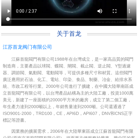
关于首龙
江苏首龙阀门有限公司
江蘇首龍閥門有限公司1988年在台灣成立，是一家高品質的閥門
制造商，主要產品以球閥、蝶閥、閘閥、截止閥、逆止閥、Y型過濾
器、調節閥、氣動閥、電動閥等，可提供多種尺寸和材質。這些閥門
廣泛應用於石油、化工、電站、印染、食品、制藥、冶金、給排水系
統、市政工程等行業。2000年公司進行了擴建，在中國大陸華南區成
立首龍閥門有限公司，以台灣產品結構為主的大陸工廠，投資1000萬
美元，新建了一座面積約20000平方米的廠房，成立了第二個工廠，
年生產力達到2000噸以上，年銷售量達到2000噸。公司還通過了
ISO9001-2000，TRD100，CE，API6D，API607，DNV和CNS正字
標記等證書。
因業務的擴展需求，2006年在大陸華東區成立江蘇首龍閥門有限
公司(原南京首龍閥門有限公司)，從而更方便服務於華東，華中區的客