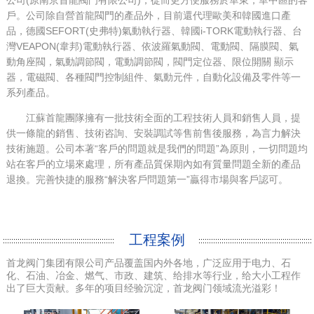
戶。公司除自營首龍閥門的產品外，目前還代理歐美和韓國進口產
品，德國SEFORT(史弗特)氣動執行器、韓國i-TORK電動執行器、台
灣VEAPON(韋邦)電動執行器、依波羅氣動閥、電動閥、隔膜閥、氣
動角座閥，氣動調節閥，電動調節閥，閥門定位器、限位開關 顯示
器，電磁閥、各種閥門控制組件、氣動元件，自動化設備及零件等一
系列產品。
江蘇首龍團隊擁有一批技術全面的工程技術人員和銷售人員，提
供一條龍的銷售、技術咨詢、安裝調試等售前售後服務，為言力解決
技術施題。公司本著“客戶的問題就是我們的問題”為原則，一切問題均
站在客戶的立場來處理，所有產品質保期內如有質量問題全新的產品
退換。完善快捷的服務“解決客戶問題第一”贏得市場與客戶認可。
工程案例
首龙阀门集团有限公司产品覆盖国内外各地，广泛应用于电力、石
化、石油、冶金、燃气、市政、建筑、给排水等行业，给大小工程作
出了巨大贡献。多年的项目经验沉淀，首龙阀门领域流光溢彩！