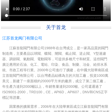
关于首龙
江苏首龙阀门有限公司
江蘇首龍閥門有限公司1988年在台灣成立，是一家高品質的閥門
制造商，主要產品以球閥、蝶閥、閘閥、截止閥、逆止閥、Y型過濾
器、調節閥、氣動閥、電動閥等，可提供多種尺寸和材質。這些閥門
廣泛應用於石油、化工、電站、印染、食品、制藥、冶金、給排水系
統、市政工程等行業。2000年公司進行了擴建，在中國大陸華南區成
立首龍閥門有限公司，以台灣產品結構為主的大陸工廠，投資1000萬
美元，新建了一座面積約20000平方米的廠房，成立了第二個工廠，
年生產力達到2000噸以上，年銷售量達到2000噸。公司還通過了
ISO9001-2000，TRD100，CE，API6D，API607，DNV和CNS正字
標記等證書。
因業務的擴展需求，2006年在大陸華東區成立江蘇首龍閥門有限
公司(原南京首龍閥門有限公司)，從而更方便服務於華東，華中區的客