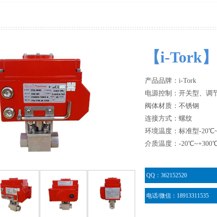
【i-To
产品品牌：i-Tork
电源控制：开关型、调
阀体材质：不锈钢
连接方式：螺纹
环境温度：标准型-20℃~
介质温度：-20℃~+300
QQ：362152520
电话/微信：18913311535