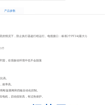
产品参数
的情况下，防止执行器超行程运行。电缆接口：标准2个PF3/4(最大1)
1个
牢固，在强振动环境中也不会脱落
空比高。
，效率高。
球阀/旋塞阀和挡板自动化控制。
应电机，启动扭矩高，有过热保护。