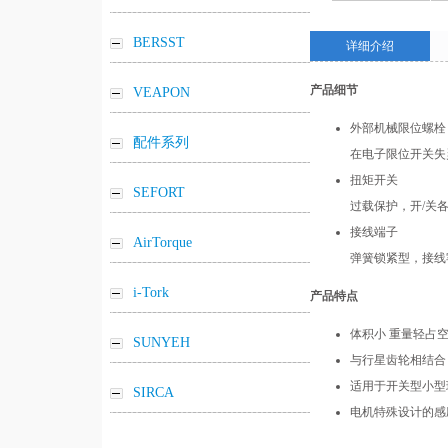
BERSST
详细介绍
产品细节
VEAPON
外部机械限位螺栓
配件系列
在电子限位开关失灵
扭矩开关
SEFORT
过载保护，开/关各
接线端子
AirTorque
弹簧锁紧型，接线
i-Tork
产品特点
体积小 重量轻占
SUNYEH
与行星齿轮相结合
适用于开关型小型
SIRCA
电机特殊设计的感