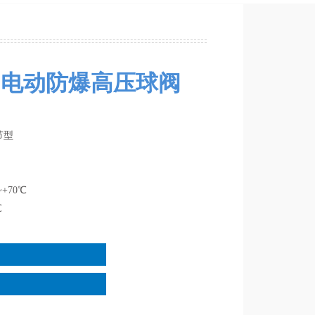
rk】电动防爆高压球阀
节型
+70℃
℃