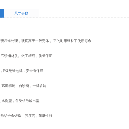
尺寸参数
密压铸处理，硬度高于一般壳体， 它的耐用延长了使用寿命。
国不锈钢材质。做工精细，质量保证。
检测，F级绝缘电机，安全有保障
,高度精确，自诊断，一机多能
,比例型，各类信号输出型
特殊铝合金锻造，强度高，耐磨性好