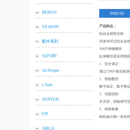
BERSST
详细介绍
产品特点：
VEAPON
铝合金精密压铸
配件系列
壳体有经过铝合金精
304不锈钢螺丝
SEFORT
缸身螺丝是采用德
1、安全保证
AirTorque
通过1500V耐压
2、智能数控
i-Tork
数字设定，数字整定
3、功能强劲
SUNYEH
开关型，智能调节型
4、精密耐磨
FIP
蜗轮输出轴一体化
SIRCA